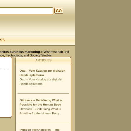
GO
d
SS
ebsites business marketing
»
Wissenschaft und
nce, Technology, and Society Studies
ARTICLES
Otto – Vom Katalog zur digitalen
Handelsplattform
Otto – Vom Katalog zur digitalen
Handelsplattform
Ottobock – Redefining What is
Possible for the Human Body
Ottobock – Redefining What is
Possible for the Human Body
Infineon Technologies – The