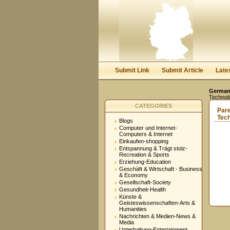
Submit Link
Submit Article
Late
Germany
Technol
CATEGORIES
Par
Tech
Blogs
Computer und Internet-
Computers & Internet
Einkaufen-shopping
Entspannung & Trägt stolz-
Recreation & Sports
Erziehung-Education
Geschäft & Wirtschaft - Business
& Economy
Gesellschaft-Society
Gesundheit-Health
Künste &
Geisteswissenschaften-Arts &
Humanities
Nachrichten & Medien-News &
Media
Unterhaltung-Entertainment