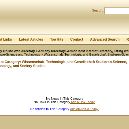
User:
Password:
Search:
Keep me logged in.
Register
|
I forgot my passwor
st Links
Latest Articles
Top Hits
Contact
Advanced Search
R
 Online Web directory. Germany Directory,German best Internet Directory, listing w
ogie-Science and Technology
» Wissenschaft, Technologie, und Gesellschaft Studieren-Scie
ent Category:
Wissenschaft, Technologie, und Gesellschaft Studieren-Science,
nology, and Society Studies
No News In This Category
No Links In This Category
Add A Link Today.
No Articles In This Category
Add An Article Today.