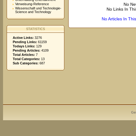
No Ne
Verweisung-Reference
Wissenschaft und Technologie-
No Links In Th
Science and Technology
No Articles In Th
STATISTICS
Active Links:
3276
Pending Links:
61159
Todays Links:
129
Pending Articles:
4109
Total Articles:
7
Total Categories:
13
Sub Categories:
687
Ge