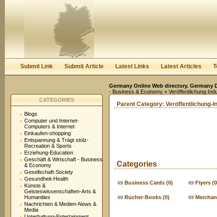
User:
Keep me logged in.
Submit Link
Submit Article
Latest Links
Latest Articles
T
Germany Online Web directory. Germany Di
- Business & Economy
» Veröffentlichung-Indu
CATEGORIES
Parent Category:
Veröffentlichung-I
Blogs
Computer und Internet-
Computers & Internet
Einkaufen-shopping
Entspannung & Trägt stolz-
Recreation & Sports
Erziehung-Education
Geschäft & Wirtschaft - Business
Categories
& Economy
Gesellschaft-Society
Gesundheit-Health
Business Cards
(0)
Flyers
(0
Künste &
Geisteswissenschaften-Arts &
Humanities
Bücher-Books
(0)
Merchan
Nachrichten & Medien-News &
Media
Unterhaltung-Entertainment