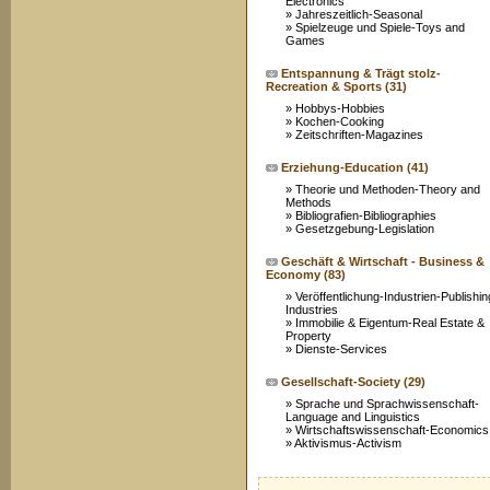
Electronics
»
Jahreszeitlich-Seasonal
»
Spielzeuge und Spiele-Toys and
Games
Entspannung & Trägt stolz-
Recreation & Sports
(31)
»
Hobbys-Hobbies
»
Kochen-Cooking
»
Zeitschriften-Magazines
Erziehung-Education
(41)
»
Theorie und Methoden-Theory and
Methods
»
Bibliografien-Bibliographies
»
Gesetzgebung-Legislation
Geschäft & Wirtschaft - Business &
Economy
(83)
»
Veröffentlichung-Industrien-Publishin
Industries
»
Immobilie & Eigentum-Real Estate &
Property
»
Dienste-Services
Gesellschaft-Society
(29)
»
Sprache und Sprachwissenschaft-
Language and Linguistics
»
Wirtschaftswissenschaft-Economics
»
Aktivismus-Activism