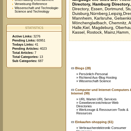
Directory, Hamburg Directory
Verweisung-Reference
Wissenschaft und Technologie-
Directory,
Essen,
Dortmund,
Stu
Science and Technology
Duisburg,
Nürnberg,
Leipzig,
Dre
Mannheim,
Karlsruhe,
Gelsenki
Mönchengladbach,
Chemnitz,
A
Halle,
Kiel,
Magdeburg,
Oberha
STATISTICS
Kassel,
Rostock,
Mainz,
Hamm,
Active Links:
3276
Pending Links:
60951
Todays Links:
41
Pending Articles:
4023
Total Articles:
7
Total Categories:
13
Sub Categories:
687
Blogs
(28)
»
Persönlich-Personal
»
Richtend Aus-Blog Hosting
»
Wissenschaft-Science
Computer und Internet-Computers 
Internet
(99)
»
URL Wartet-URL Services
»
Gewebeverzeichnisse-Web
Directories
»
Werkzeuge & Ressourcen-Tools &
Resources
Einkaufen-shopping
(61)
»
Verbraucherelektronik-Consumer