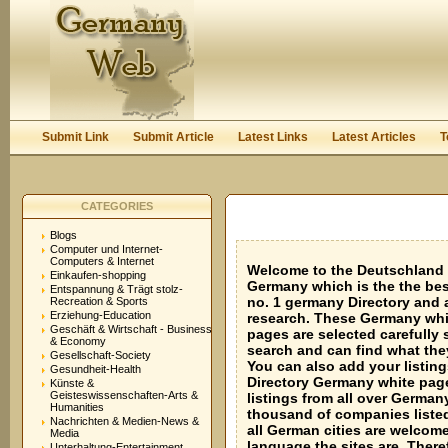
User:
Keep me logged in.
Submit Link
Submit Article
Latest Links
Latest Articles
T
CATEGORIES
Blogs
Computer und Internet-
Computers & Internet
Welcome to the Deutschland 
Einkaufen-shopping
Germany which is the the bes
Entspannung & Trägt stolz-
no. 1 germany Directory and
Recreation & Sports
Erziehung-Education
research. These Germany whi
Geschäft & Wirtschaft - Business
pages are selected carefully
& Economy
search and can find what they
Gesellschaft-Society
You can also add your listin
Gesundheit-Health
Directory Germany white pag
Künste &
Geisteswissenschaften-Arts &
listings from all over Germa
Humanities
thousand of companies liste
Nachrichten & Medien-News &
all German cities are welcome
Media
language the sites are. Theref
Unterhaltung-Entertainment