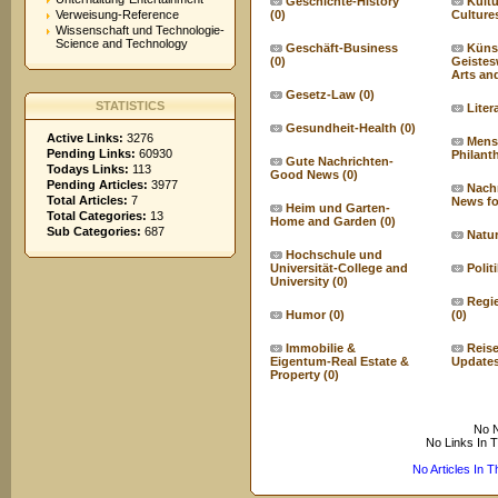
Geschichte-History
Kultu
Verweisung-Reference
(0)
Culture
Wissenschaft und Technologie-
Science and Technology
Geschäft-Business
Küns
(0)
Geistes
Arts an
Gesetz-Law
(0)
STATISTICS
Liter
Gesundheit-Health
(0)
Active Links:
3276
Mens
Pending Links:
60930
Philant
Gute Nachrichten-
Todays Links:
113
Good News
(0)
Pending Articles:
3977
Nachr
Total Articles:
7
News fo
Heim und Garten-
Total Categories:
13
Home and Garden
(0)
Sub Categories:
687
Natu
Hochschule und
Universität-College and
Polit
University
(0)
Regi
Humor
(0)
(0)
Immobilie &
Reise
Eigentum-Real Estate &
Update
Property
(0)
No N
No Links In 
No Articles In 