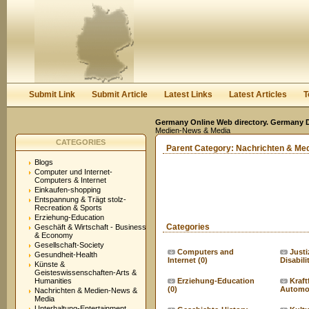
User:
Keep me logged in.
Submit Link
Submit Article
Latest Links
Latest Articles
T
Germany Online Web directory. Germany Di
Medien-News & Media
CATEGORIES
Parent Category:
Nachrichten & Me
Blogs
Computer und Internet-
Computers & Internet
Einkaufen-shopping
Entspannung & Trägt stolz-
Recreation & Sports
Erziehung-Education
Categories
Geschäft & Wirtschaft - Business
& Economy
Gesellschaft-Society
Computers and
Justi
Gesundheit-Health
Internet
(0)
Disabili
Künste &
Geisteswissenschaften-Arts &
Humanities
Erziehung-Education
Kraft
(0)
Automo
Nachrichten & Medien-News &
Media
Unterhaltung-Entertainment