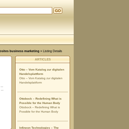
GO
ebsites business marketing
» Listing Details
ARTICLES
Otto – Vom Katalog zur digitalen
Handelsplattform
Otto – Vom Katalog zur digitalen
Handelsplattform
...
...
Ottobock – Redefining What is
Possible for the Human Body
Ottobock – Redefining What is
Possible for the Human Body
Infineon Technologies – The