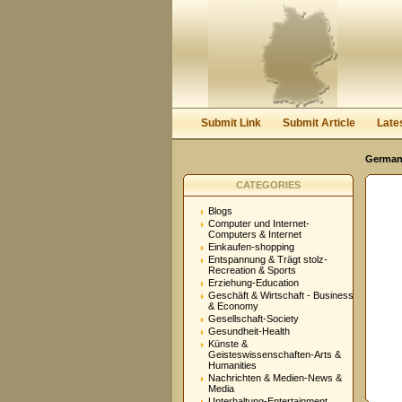
User:
Password:
Keep me logged in.
Submit Link
Submit Article
Late
Germany
CATEGORIES
Blogs
Computer und Internet-
Computers & Internet
Einkaufen-shopping
Entspannung & Trägt stolz-
Recreation & Sports
Erziehung-Education
Geschäft & Wirtschaft - Business
& Economy
Gesellschaft-Society
Gesundheit-Health
Künste &
Geisteswissenschaften-Arts &
Humanities
Nachrichten & Medien-News &
Media
Unterhaltung-Entertainment