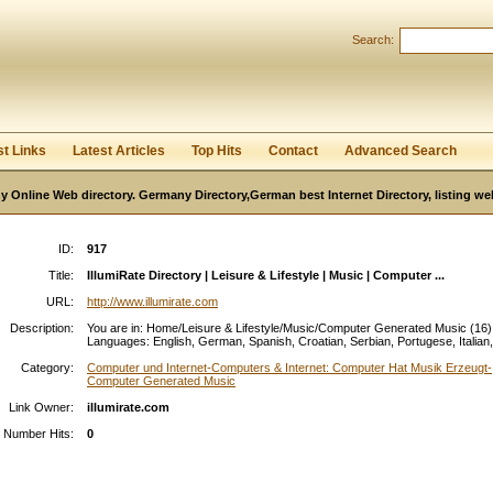
Search:
Register
|
I forgot my password
st Links
Latest Articles
Top Hits
Contact
Advanced Search
 Online Web directory. Germany Directory,German best Internet Directory, listing w
ID:
917
Title:
IllumiRate Directory | Leisure & Lifestyle | Music | Computer ...
URL:
http://www.illumirate.com
Description:
You are in: Home/Leisure & Lifestyle/Music/Computer Generated Music (16) 
Languages: English, German, Spanish, Croatian, Serbian, Portugese, Italian, 
Category:
Computer und Internet-Computers & Internet: Computer Hat Musik Erzeugt-
Computer Generated Music
Link Owner:
illumirate.com
Number Hits:
0