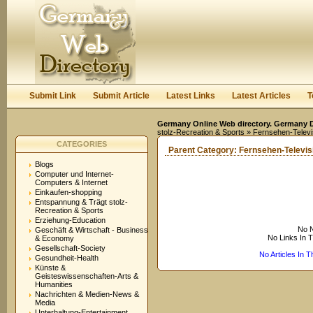
User:
Keep me logged in.
Submit Link
Submit Article
Latest Links
Latest Articles
T
Germany Online Web directory. Germany Di
stolz-Recreation & Sports
» Fernsehen-Televi
CATEGORIES
Parent Category:
Fernsehen-Televis
Blogs
Computer und Internet-
Computers & Internet
Einkaufen-shopping
Entspannung & Trägt stolz-
Recreation & Sports
Erziehung-Education
No N
Geschäft & Wirtschaft - Business
No Links In 
& Economy
Gesellschaft-Society
No Articles In 
Gesundheit-Health
Künste &
Geisteswissenschaften-Arts &
Humanities
Nachrichten & Medien-News &
Media
Unterhaltung-Entertainment