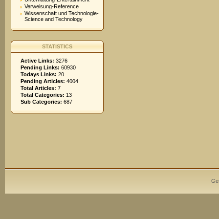
Verweisung-Reference
Wissenschaft und Technologie-
Science and Technology
STATISTICS
Active Links:
3276
Pending Links:
60930
Todays Links:
20
Pending Articles:
4004
Total Articles:
7
Total Categories:
13
Sub Categories:
687
Ge