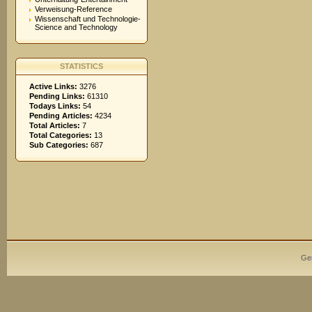
Verweisung-Reference
Wissenschaft und Technologie-
Science and Technology
STATISTICS
Active Links:
3276
Pending Links:
61310
Todays Links:
54
Pending Articles:
4234
Total Articles:
7
Total Categories:
13
Sub Categories:
687
Ge