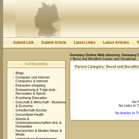
User:
Keep me logged in.
Submit Link
Submit Article
Latest Links
Latest Articles
T
Germany Online Web directory. Germany Di
» Beruf und Beruflich-Career and Vocational
CATEGORIES
Parent Category:
Beruf und Beruflic
Blogs
Computer und Internet-
Computers & Internet
Einkaufen-shopping
Entspannung & Trägt stolz-
Recreation & Sports
Erziehung-Education
No N
Geschäft & Wirtschaft - Business
No Links In 
& Economy
Gesellschaft-Society
No Articles In 
Gesundheit-Health
Künste &
Geisteswissenschaften-Arts &
Humanities
Nachrichten & Medien-News &
Media
Unterhaltung-Entertainment