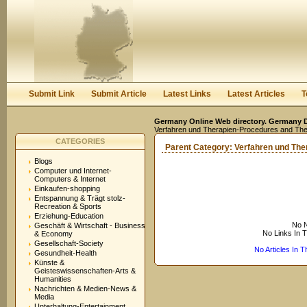
User:
Keep me logged in.
Submit Link
Submit Article
Latest Links
Latest Articles
T
Germany Online Web directory. Germany Di
Verfahren und Therapien-Procedures and The
CATEGORIES
Parent Category:
Verfahren und The
Blogs
Computer und Internet-
Computers & Internet
Einkaufen-shopping
Entspannung & Trägt stolz-
Recreation & Sports
Erziehung-Education
No N
Geschäft & Wirtschaft - Business
No Links In 
& Economy
Gesellschaft-Society
No Articles In 
Gesundheit-Health
Künste &
Geisteswissenschaften-Arts &
Humanities
Nachrichten & Medien-News &
Media
Unterhaltung-Entertainment