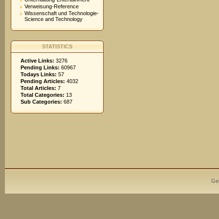
Verweisung-Reference
Wissenschaft und Technologie-
Science and Technology
STATISTICS
Active Links:
3276
Pending Links:
60967
Todays Links:
57
Pending Articles:
4032
Total Articles:
7
Total Categories:
13
Sub Categories:
687
Ge