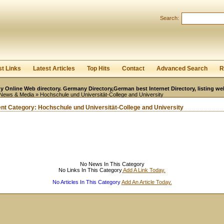
User:
Password:
Search:
Keep me logged in.
Register
|
I forgot my passwor
st Links
Latest Articles
Top Hits
Contact
Advanced Search
R
 Online Web directory. Germany Directory,German best Internet Directory, listing w
News & Media
» Hochschule und Universität-College and University
ent Category:
Hochschule und Universität-College and University
No News In This Category
No Links In This Category
Add A Link Today.
No Articles In This Category
Add An Article Today.