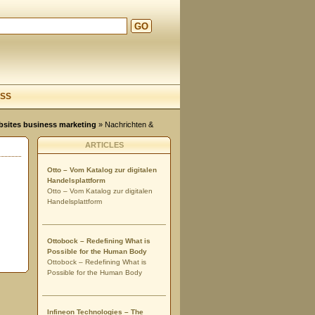
GO
d
SS
ebsites business marketing
»
Nachrichten &
ARTICLES
Otto – Vom Katalog zur digitalen
Handelsplattform
Otto – Vom Katalog zur digitalen
Handelsplattform
Ottobock – Redefining What is
Possible for the Human Body
Ottobock – Redefining What is
Possible for the Human Body
Infineon Technologies – The