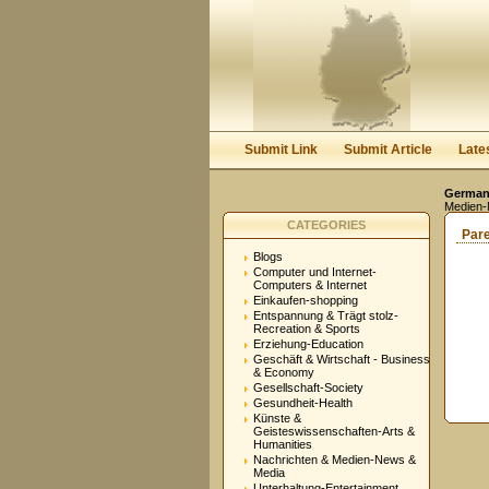
Submit Link
Submit Article
Late
Germany
Medien-
CATEGORIES
Par
Blogs
Computer und Internet-
Computers & Internet
Einkaufen-shopping
Entspannung & Trägt stolz-
Recreation & Sports
Erziehung-Education
Geschäft & Wirtschaft - Business
& Economy
Gesellschaft-Society
Gesundheit-Health
Künste &
Geisteswissenschaften-Arts &
Humanities
Nachrichten & Medien-News &
Media
Unterhaltung-Entertainment