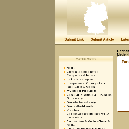
Submit Link
Submit Article
Late
Germany
Medien-
CATEGORIES
Par
Blogs
Computer und Internet-
Computers & Internet
Einkaufen-shopping
Entspannung & Trägt stolz-
Recreation & Sports
Erziehung-Education
Geschäft & Wirtschaft - Business
& Economy
Gesellschaft-Society
Gesundheit-Health
Künste &
Geisteswissenschaften-Arts &
Humanities
Nachrichten & Medien-News &
Media
Unterhaltung-Entertainment