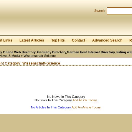
User:
Password:
Search:
Keep me logged in.
Register
|
I forgot my passwor
st Links
Latest Articles
Top Hits
Contact
Advanced Search
R
 Online Web directory. Germany Directory,German best Internet Directory, listing w
News & Media
» Wissenschaft-Science
ent Category:
Wissenschaft-Science
No News In This Category
No Links In This Category
Add A Link Today.
No Articles In This Category
Add An Article Today.