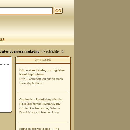
GO
d
SS
ebsites business marketing
»
Nachrichten &
ARTICLES
Otto – Vom Katalog zur digitalen
Handelsplattform
Otto – Vom Katalog zur digitalen
Handelsplattform
Ottobock – Redefining What is
Possible for the Human Body
Ottobock – Redefining What is
Possible for the Human Body
Infineon Technologies – The