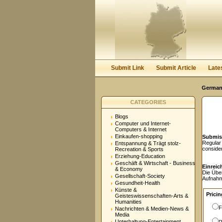
User:
Password:
Keep me logged in.
Submit Link
Submit Article
Late
Germany
CATEGORIES
Blogs
Computer und Internet-
Computers & Internet
Einkaufen-shopping
Submis
Regular
Entspannung & Trägt stolz-
conside
Recreation & Sports
Erziehung-Education
Geschäft & Wirtschaft - Business
Einreic
& Economy
Die Übe
Gesellschaft-Society
Aufnahm
Gesundheit-Health
Künste &
Pricin
Geisteswissenschaften-Arts &
Humanities
F
Nachrichten & Medien-News &
Media
Unterhaltung-Entertainment