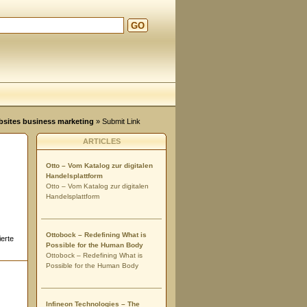
GO
ebsites business marketing
» Submit Link
ARTICLES
Otto – Vom Katalog zur digitalen
Handelsplattform
Otto – Vom Katalog zur digitalen
Handelsplattform
Ottobock – Redefining What is
ierte
Possible for the Human Body
Ottobock – Redefining What is
Possible for the Human Body
Infineon Technologies – The