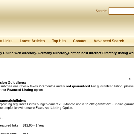
Search:
Register
|
I forgot my password
st Links
Latest Articles
Top Hits
Contact
Advanced Search
 Online Web directory. Germany Directory,German best Internet Directory, listing w
c
sion Guidelines:
 submissions review takes 2-3 months and is
not guaranteed
.For guaranteed listing, please
r our
Featured Listing
option.
hungsrichtlinien:
rprüfung regulärer Einreichungen dauert 2-3 Monate und ist
nicht garantiert
.Für eine garant
e empfehlen wir unsere
Featured Listing
Option.
g:
eatured links
$12.95 - 1 Year