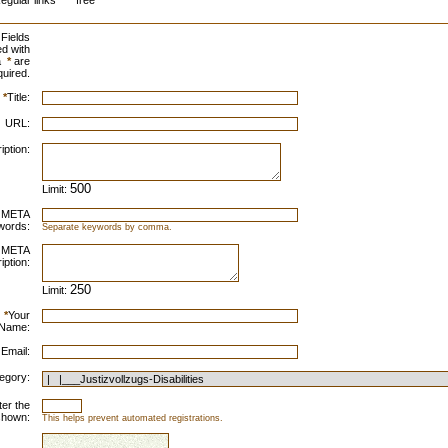
egular links
free
Fields
d with
a
*
are
quired.
*
Title:
URL:
iption:
Limit:
META
words:
Separate keywords by comma.
META
iption:
Limit:
*
Your
Name:
 Email:
egory:
ter the
shown:
This helps prevent automated registrations.