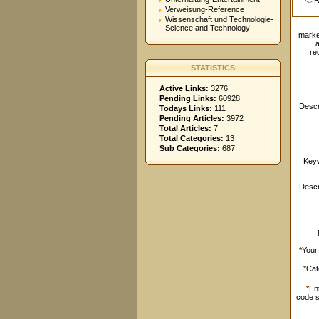
R
Verweisung-Reference
Wissenschaft und Technologie-
Science and Technology
marke
re
STATISTICS
Active Links:
3276
Pending Links:
60928
Descr
Todays Links:
111
Pending Articles:
3972
Total Articles:
7
Total Categories:
13
Sub Categories:
687
Key
Descr
*
Your
*
Cat
*
En
code 