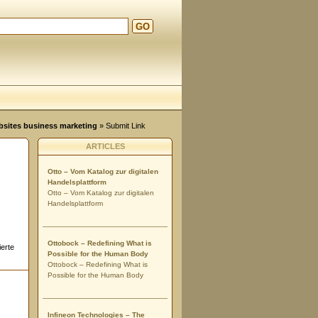
GO
ebsites business marketing
» Submit Link
ARTICLES
Otto – Vom Katalog zur digitalen
Handelsplattform
Otto – Vom Katalog zur digitalen
Handelsplattform
Ottobock – Redefining What is
ierte
Possible for the Human Body
Ottobock – Redefining What is
Possible for the Human Body
Infineon Technologies – The