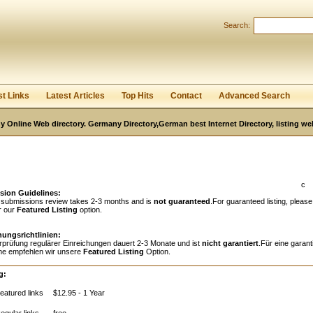
Search:
Register
|
I forgot my password
st Links
Latest Articles
Top Hits
Contact
Advanced Search
 Online Web directory. Germany Directory,German best Internet Directory, listing w
c
sion Guidelines:
 submissions review takes 2-3 months and is
not guaranteed
.For guaranteed listing, please
r our
Featured Listing
option.
hungsrichtlinien:
rprüfung regulärer Einreichungen dauert 2-3 Monate und ist
nicht garantiert
.Für eine garant
e empfehlen wir unsere
Featured Listing
Option.
g:
eatured links
$12.95 - 1 Year