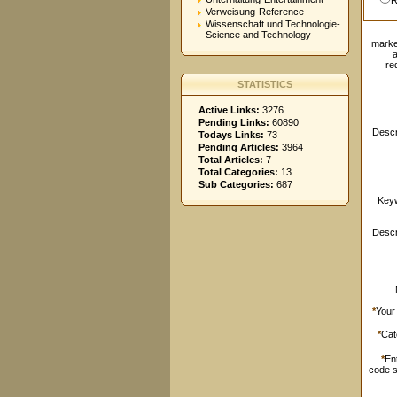
R
Verweisung-Reference
Wissenschaft und Technologie-
Science and Technology
marke
re
STATISTICS
Active Links:
3276
Pending Links:
60890
Descr
Todays Links:
73
Pending Articles:
3964
Total Articles:
7
Total Categories:
13
Sub Categories:
687
Key
Descr
*
Your
*
Cat
*
En
code 