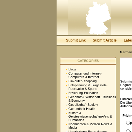
User:
Password:
Keep me logged in.
Submit Link
Submit Article
Late
Germany
CATEGORIES
Blogs
Computer und Internet-
Computers & Internet
Einkaufen-shopping
Submis
Regular
Entspannung & Trägt stolz-
conside
Recreation & Sports
Erziehung-Education
Geschäft & Wirtschaft - Business
Einreic
& Economy
Die Übe
Gesellschaft-Society
Aufnahm
Gesundheit-Health
Künste &
Pricin
Geisteswissenschaften-Arts &
Humanities
F
Nachrichten & Medien-News &
Media
Unterhaltung-Entertainment