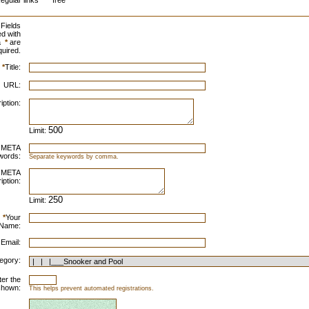
egular links
free
Fields
d with
a
*
are
quired.
*
Title:
URL:
iption:
Limit:
META
words:
Separate keywords by comma.
META
iption:
Limit:
*
Your
Name:
 Email:
egory:
ter the
shown:
This helps prevent automated registrations.