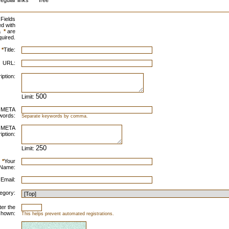
egular links
free
Fields
d with
a
*
are
quired.
*
Title:
URL:
iption:
Limit:
META
words:
Separate keywords by comma.
META
iption:
Limit:
*
Your
Name:
 Email:
egory:
ter the
shown:
This helps prevent automated registrations.