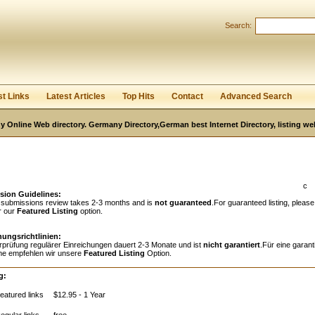
Search:
Register
|
I forgot my password
st Links
Latest Articles
Top Hits
Contact
Advanced Search
 Online Web directory. Germany Directory,German best Internet Directory, listing w
c
sion Guidelines:
 submissions review takes 2-3 months and is
not guaranteed
.For guaranteed listing, please
r our
Featured Listing
option.
hungsrichtlinien:
rprüfung regulärer Einreichungen dauert 2-3 Monate und ist
nicht garantiert
.Für eine garant
e empfehlen wir unsere
Featured Listing
Option.
g:
eatured links
$12.95 - 1 Year