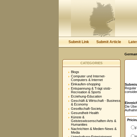
User:
Password:
Keep me logged in.
Submit Link
Submit Article
Late
Germany
CATEGORIES
Blogs
Computer und Internet-
Computers & Internet
Einkaufen-shopping
Submis
Regular
Entspannung & Trägt stolz-
conside
Recreation & Sports
Erziehung-Education
Geschäft & Wirtschaft - Business
Einreic
& Economy
Die Übe
Gesellschaft-Society
Aufnahm
Gesundheit-Health
Künste &
Pricin
Geisteswissenschaften-Arts &
Humanities
F
Nachrichten & Medien-News &
Media
Unterhaltung-Entertainment