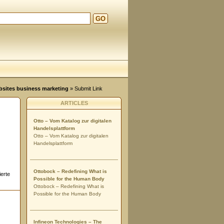
GO
ebsites business marketing
» Submit Link
ARTICLES
Otto – Vom Katalog zur digitalen
Handelsplattform
Otto – Vom Katalog zur digitalen
Handelsplattform
Ottobock – Redefining What is
ierte
Possible for the Human Body
Ottobock – Redefining What is
Possible for the Human Body
Infineon Technologies – The