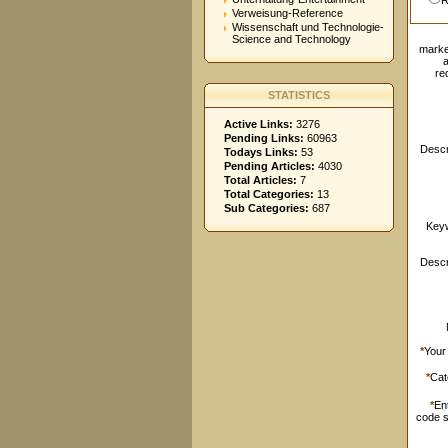
R
Verweisung-Reference
Wissenschaft und Technologie-
Science and Technology
marke
re
STATISTICS
Active Links:
3276
Pending Links:
60963
Descr
Todays Links:
53
Pending Articles:
4030
Total Articles:
7
Total Categories:
13
Sub Categories:
687
Key
Descr
*
Your
*
Cat
*
En
code 