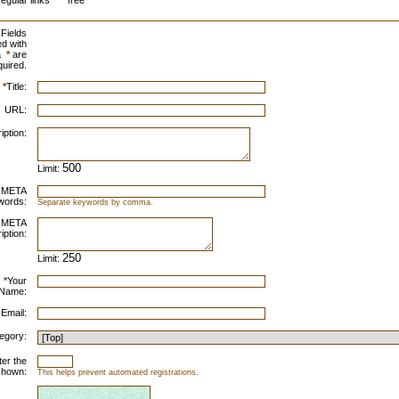
egular links
free
Fields
d with
a
*
are
quired.
*
Title:
URL:
iption:
Limit:
META
words:
Separate keywords by comma.
META
iption:
Limit:
*
Your
Name:
 Email:
egory:
ter the
shown:
This helps prevent automated registrations.