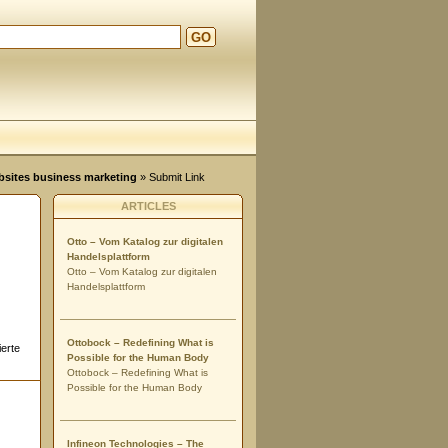
GO
ebsites business marketing
» Submit Link
ARTICLES
Otto – Vom Katalog zur digitalen
Handelsplattform
Otto – Vom Katalog zur digitalen
Handelsplattform
Ottobock – Redefining What is
ierte
Possible for the Human Body
Ottobock – Redefining What is
Possible for the Human Body
Infineon Technologies – The