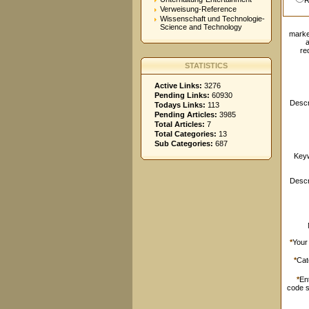
R
Verweisung-Reference
Wissenschaft und Technologie-
Science and Technology
marke
re
STATISTICS
Active Links:
3276
Pending Links:
60930
Descr
Todays Links:
113
Pending Articles:
3985
Total Articles:
7
Total Categories:
13
Sub Categories:
687
Key
Descr
*
Your
*
Cat
*
En
code 