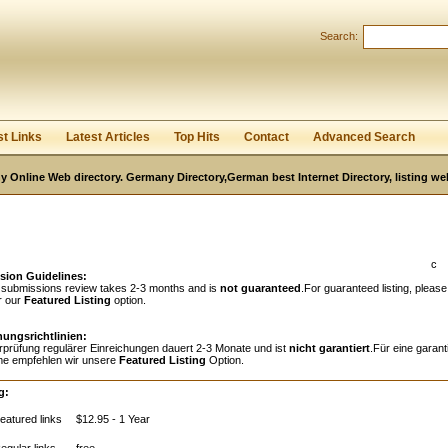
Search:
Register
|
I forgot my password
st Links
Latest Articles
Top Hits
Contact
Advanced Search
 Online Web directory. Germany Directory,German best Internet Directory, listing w
c
sion Guidelines:
 submissions review takes 2-3 months and is
not guaranteed
.For guaranteed listing, please
r our
Featured Listing
option.
hungsrichtlinien:
rprüfung regulärer Einreichungen dauert 2-3 Monate und ist
nicht garantiert
.Für eine garant
e empfehlen wir unsere
Featured Listing
Option.
g:
eatured links
$12.95 - 1 Year