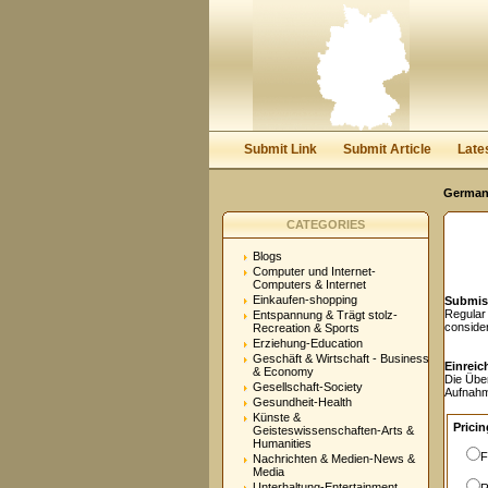
User:
Password:
Keep me logged in.
Submit Link
Submit Article
Late
Germany
CATEGORIES
Blogs
Computer und Internet-
Computers & Internet
Einkaufen-shopping
Submis
Regular
Entspannung & Trägt stolz-
conside
Recreation & Sports
Erziehung-Education
Geschäft & Wirtschaft - Business
Einreic
& Economy
Die Übe
Gesellschaft-Society
Aufnahm
Gesundheit-Health
Künste &
Pricin
Geisteswissenschaften-Arts &
Humanities
F
Nachrichten & Medien-News &
Media
Unterhaltung-Entertainment