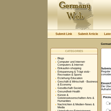
User:
Password:
Keep me logged in.
Submit Link
Submit Article
Late
Germany
CATEGORIES
Blogs
Computer und Internet-
Computers & Internet
Einkaufen-shopping
Submis
Regular
Entspannung & Trägt stolz-
conside
Recreation & Sports
Erziehung-Education
Geschäft & Wirtschaft - Business
Einreic
& Economy
Die Übe
Gesellschaft-Society
Aufnahm
Gesundheit-Health
Künste &
Pricin
Geisteswissenschaften-Arts &
Humanities
F
Nachrichten & Medien-News &
Media
Unterhaltung-Entertainment