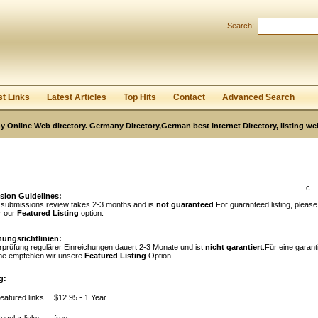
Search:
Register
|
I forgot my password
st Links
Latest Articles
Top Hits
Contact
Advanced Search
 Online Web directory. Germany Directory,German best Internet Directory, listing w
c
sion Guidelines:
 submissions review takes 2-3 months and is
not guaranteed
.For guaranteed listing, please
r our
Featured Listing
option.
hungsrichtlinien:
rprüfung regulärer Einreichungen dauert 2-3 Monate und ist
nicht garantiert
.Für eine garant
e empfehlen wir unsere
Featured Listing
Option.
g:
eatured links
$12.95 - 1 Year