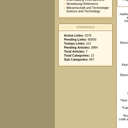
R
Verweisung-Reference
Wissenschaft und Technologie-
Science and Technology
marke
re
STATISTICS
Active Links:
3276
Pending Links:
60930
Descr
Todays Links:
113
Pending Articles:
3984
Total Articles:
7
Total Categories:
13
Sub Categories:
687
Key
Descr
*
Your
*
Cat
*
En
code 