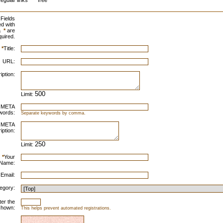
egular links
free
Fields
d with
a
*
are
quired.
*
Title:
URL:
iption:
Limit:
META
words:
Separate keywords by comma.
META
iption:
Limit:
*
Your
Name:
 Email:
egory:
ter the
shown:
This helps prevent automated registrations.