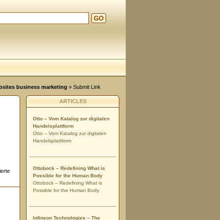
GO
ebsites business marketing
» Submit Link
ARTICLES
Otto – Vom Katalog zur digitalen
Handelsplattform
Otto – Vom Katalog zur digitalen
Handelsplattform
Ottobock – Redefining What is
ierte
Possible for the Human Body
Ottobock – Redefining What is
Possible for the Human Body
Infineon Technologies – The