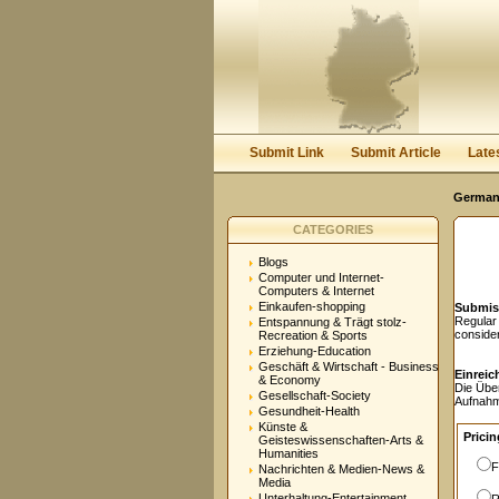
User:
Password:
Keep me logged in.
Submit Link
Submit Article
Late
Germany
CATEGORIES
Blogs
Computer und Internet-
Computers & Internet
Einkaufen-shopping
Submis
Regular
Entspannung & Trägt stolz-
conside
Recreation & Sports
Erziehung-Education
Geschäft & Wirtschaft - Business
Einreic
& Economy
Die Übe
Gesellschaft-Society
Aufnahm
Gesundheit-Health
Künste &
Pricin
Geisteswissenschaften-Arts &
Humanities
F
Nachrichten & Medien-News &
Media
Unterhaltung-Entertainment