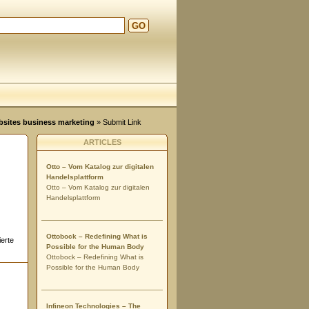
GO
ebsites business marketing
» Submit Link
ARTICLES
Otto – Vom Katalog zur digitalen
Handelsplattform
Otto – Vom Katalog zur digitalen
Handelsplattform
Ottobock – Redefining What is
ierte
Possible for the Human Body
Ottobock – Redefining What is
Possible for the Human Body
Infineon Technologies – The