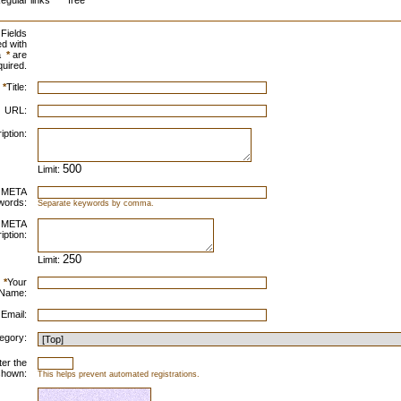
egular links
free
Fields
d with
a
*
are
quired.
*
Title:
URL:
iption:
Limit:
META
words:
Separate keywords by comma.
META
iption:
Limit:
*
Your
Name:
 Email:
egory:
ter the
shown:
This helps prevent automated registrations.