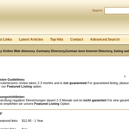
Search:
Register
|
I forgot my password
st Links
Latest Articles
Top Hits
Contact
Advanced Search
 Online Web directory. Germany Directory,German best Internet Directory, listing w
c
sion Guidelines:
 submissions review takes 2-3 months and is
not guaranteed
.For guaranteed listing, please
r our
Featured Listing
option.
hungsrichtlinien:
rprüfung regulärer Einreichungen dauert 2-3 Monate und ist
nicht garantiert
.Für eine garant
e empfehlen wir unsere
Featured Listing
Option.
g:
eatured links
$12.95 - 1 Year