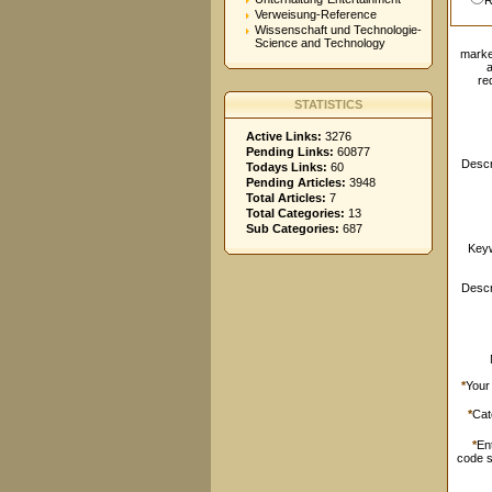
R
Verweisung-Reference
Wissenschaft und Technologie-
Science and Technology
marke
re
STATISTICS
Active Links:
3276
Pending Links:
60877
Descr
Todays Links:
60
Pending Articles:
3948
Total Articles:
7
Total Categories:
13
Sub Categories:
687
Key
Descr
*
Your
*
Cat
*
En
code 