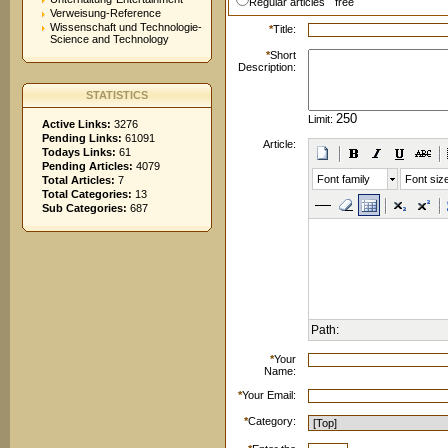
Regular articles
free
Verweisung-Reference
Wissenschaft und Technologie-
*
Title:
Science and Technology
*
Short
Description:
STATISTICS
Limit:
Active Links:
3276
Pending Links:
61091
Article:
Todays Links:
61
Pending Articles:
4079
Font family
Font siz
Total Articles:
7
Total Categories:
13
Sub Categories:
687
Path:
*
Your
Name:
*
Your Email:
*
Category: