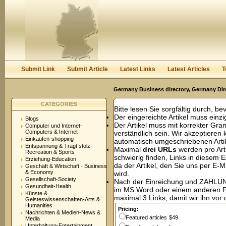
User:
Password:
Keep me logged in.
Register
|
I forgot my passwor
Submit Link
Submit Article
Latest Links
Latest Articles
T
Germany Business directory, Germany Dir
CATEGORIES
Bitte lesen Sie sorgfältig durch, be
Der eingereichte Artikel muss einzig
Blogs
Der Artikel muss mit korrekter Gr
Computer und Internet-
Computers & Internet
verständlich sein. Wir akzeptieren
Einkaufen-shopping
automatisch umgeschriebenen Artik
Entspannung & Trägt stolz-
Maximal
drei URLs
werden pro Art
Recreation & Sports
schwierig finden, Links in diesem 
Erziehung-Education
da der Artikel, den Sie uns per E-M
Geschäft & Wirtschaft - Business
& Economy
wird.
Gesellschaft-Society
Nach der Einreichung und ZAHLUNG 
Gesundheit-Health
im MS Word oder einem anderen 
Künste &
maximal 3 Links, damit wir ihn vor 
Geisteswissenschaften-Arts &
Humanities
Pricing:
Nachrichten & Medien-News &
Featured articles
$49
Media
Unterhaltung-Entertainment