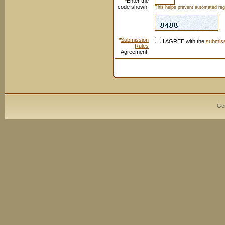
*
Enter the
code shown:
This helps prevent automated regi
*
Submission
I AGREE with the
submiss
Rules
Agreement:
Ge