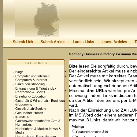
User:
Password:
Keep me logged in.
Register
|
I forgot my passwor
Submit Link
Submit Article
Latest Links
Latest Articles
T
Germany Business directory, Germany Dir
CATEGORIES
Bitte lesen Sie sorgfältig durch, be
Der eingereichte Artikel muss einzig
Blogs
Der Artikel muss mit korrekter Gr
Computer und Internet-
Computers & Internet
verständlich sein. Wir akzeptieren
Einkaufen-shopping
automatisch umgeschriebenen Artik
Entspannung & Trägt stolz-
Maximal
drei URLs
werden pro Art
Recreation & Sports
schwierig finden, Links in diesem 
Erziehung-Education
da der Artikel, den Sie uns per E-M
Geschäft & Wirtschaft - Business
& Economy
wird.
Gesellschaft-Society
Nach der Einreichung und ZAHLUNG 
Gesundheit-Health
im MS Word oder einem anderen 
Künste &
maximal 3 Links, damit wir ihn vor 
Geisteswissenschaften-Arts &
Humanities
Pricing:
Nachrichten & Medien-News &
Featured articles
$49
Media
Unterhaltung-Entertainment