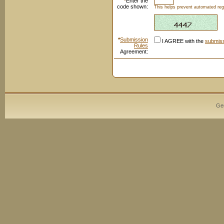
*
Enter the
code shown:
This helps prevent automated regi
*
Submission
I AGREE with the
submiss
Rules
Agreement:
Ge