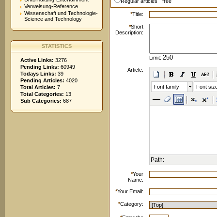
Regular articles
free
Verweisung-Reference
Wissenschaft und Technologie-
*
Title:
Science and Technology
*
Short
Description:
STATISTICS
Limit:
Active Links:
3276
Pending Links:
60949
Article:
Todays Links:
39
Pending Articles:
4020
Font family
Font siz
Total Articles:
7
Total Categories:
13
Sub Categories:
687
Path:
*
Your
Name:
*
Your Email:
*
Category: