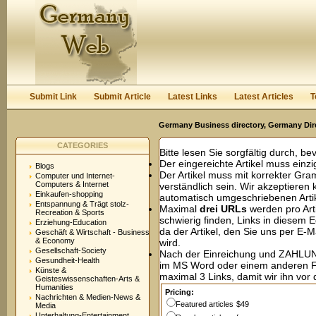
User:
Password:
Keep me logged in.
Register
|
I forgot my passwor
Submit Link
Submit Article
Latest Links
Latest Articles
T
Germany Business directory, Germany Dir
CATEGORIES
Bitte lesen Sie sorgfältig durch, be
Der eingereichte Artikel muss einzig
Blogs
Der Artikel muss mit korrekter Gr
Computer und Internet-
Computers & Internet
verständlich sein. Wir akzeptieren
Einkaufen-shopping
automatisch umgeschriebenen Artik
Entspannung & Trägt stolz-
Maximal
drei URLs
werden pro Art
Recreation & Sports
schwierig finden, Links in diesem 
Erziehung-Education
da der Artikel, den Sie uns per E-M
Geschäft & Wirtschaft - Business
& Economy
wird.
Gesellschaft-Society
Nach der Einreichung und ZAHLUNG 
Gesundheit-Health
im MS Word oder einem anderen 
Künste &
maximal 3 Links, damit wir ihn vor 
Geisteswissenschaften-Arts &
Humanities
Pricing:
Nachrichten & Medien-News &
Featured articles
$49
Media
Unterhaltung-Entertainment