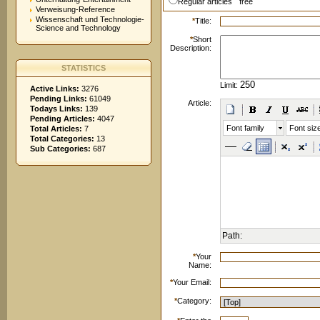
Regular articles
free
Verweisung-Reference
Wissenschaft und Technologie-
*
Title:
Science and Technology
*
Short
Description:
STATISTICS
Limit:
Active Links:
3276
Pending Links:
61049
Article:
Todays Links:
139
Pending Articles:
4047
Font family
Font siz
Total Articles:
7
Total Categories:
13
Sub Categories:
687
Path:
*
Your
Name:
*
Your Email:
*
Category: