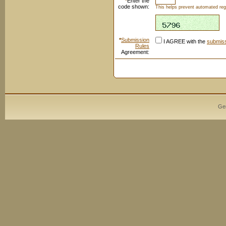
*
Enter the
code shown:
This helps prevent automated regi
*
Submission
I AGREE with the
submiss
Rules
Agreement:
Ge