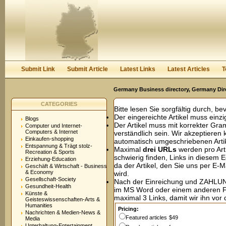
User:
Password:
Keep me logged in.
Register
|
I forgot my passwor
Submit Link
Submit Article
Latest Links
Latest Articles
T
Germany Business directory, Germany Dir
CATEGORIES
Bitte lesen Sie sorgfältig durch, be
Der eingereichte Artikel muss einzig
Blogs
Der Artikel muss mit korrekter Gr
Computer und Internet-
Computers & Internet
verständlich sein. Wir akzeptieren
Einkaufen-shopping
automatisch umgeschriebenen Artik
Entspannung & Trägt stolz-
Maximal
drei URLs
werden pro Art
Recreation & Sports
schwierig finden, Links in diesem 
Erziehung-Education
da der Artikel, den Sie uns per E-M
Geschäft & Wirtschaft - Business
& Economy
wird.
Gesellschaft-Society
Nach der Einreichung und ZAHLUNG 
Gesundheit-Health
im MS Word oder einem anderen 
Künste &
maximal 3 Links, damit wir ihn vor 
Geisteswissenschaften-Arts &
Humanities
Pricing:
Nachrichten & Medien-News &
Featured articles
$49
Media
Unterhaltung-Entertainment