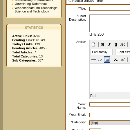
Regular articles
free
Verweisung-Reference
Wissenschaft und Technologie-
*
Title:
Science and Technology
*
Short
Description:
STATISTICS
Limit:
Active Links:
3276
Pending Links:
61049
Article:
Todays Links:
139
Pending Articles:
4055
Font family
Font siz
Total Articles:
7
Total Categories:
13
Sub Categories:
687
Path:
*
Your
Name:
*
Your Email:
*
Category: