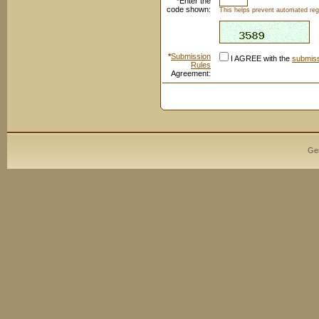
*
Enter the
code shown:
This helps prevent automated regi
*
Submission
I AGREE with the
submiss
Rules
Agreement:
Ge