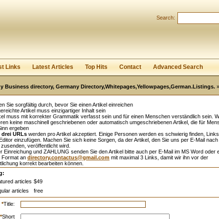
Search:
Register
|
I forgot my password
st Links
Latest Articles
Top Hits
Contact
Advanced Search
 Business directory, Germany Directory,Whitepages,Yellowpages,German.Listings.
»
sen Sie sorgfältig durch, bevor Sie einen Artikel einreichen
ereichte Artikel muss einzigartiger Inhalt sein
kel muss mit korrekter Grammatik verfasst sein und für einen Menschen verständlich sein. W
eren keine maschinell geschriebenen oder automatisch umgeschriebenen Artikel, die für Me
Sinn ergeben
l
drei URLs
werden pro Artikel akzeptiert. Einige Personen werden es schwierig finden, Links
ditor einzufügen. Machen Sie sich keine Sorgen, da der Artikel, den Sie uns per E-Mail nach
zusenden, veröffentlicht wird.
r Einreichung und ZAHLUNG senden Sie den Artikel bitte auch per E-Mail im MS Word oder 
 Format an
directory.contactus@gmail.com
mit maximal 3 Links, damit wir ihn vor der
tlichung korrekt bearbeiten können.
g:
tured articles
$49
ular articles
free
*
Title:
*
Short