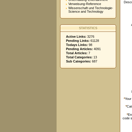
Descr
Verweisung-Reference
Wissenschaft und Technologie-
Science and Technology
STATISTICS
Active Links:
3276
Pending Links:
61128
Todays Links:
98
Pending Articles:
4091
Total Articles:
7
Total Categories:
13
Sub Categories:
687
*
Your
*
Cat
*
En
code 