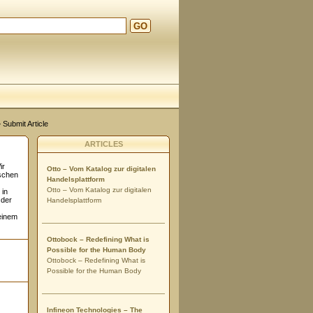
GO
 Submit Article
ARTICLES
ir
Otto – Vom Katalog zur digitalen
nschen
Handelsplattform
Otto – Vom Katalog zur digitalen
 in
 der
Handelsplattform
einem
Ottobock – Redefining What is
Possible for the Human Body
Ottobock – Redefining What is
Possible for the Human Body
Infineon Technologies – The