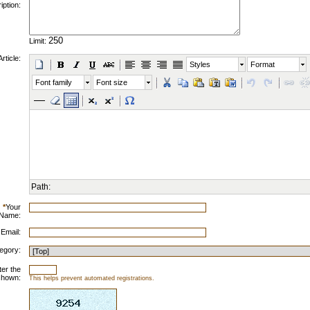
iption:
Limit:
Article:
Styles
Format
Font family
Font size
Path:
*
Your
Name:
 Email:
egory:
ter the
shown:
This helps prevent automated registrations.