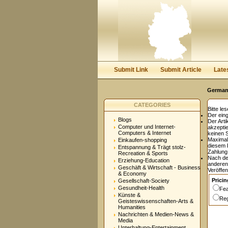
User:
Password:
Keep me logged in.
Submit Link
Submit Article
Late
Germany
CATEGORIES
Bitte le
Der eing
Blogs
Der Arti
Computer und Internet-
akzepti
Computers & Internet
keinen 
Maxima
Einkaufen-shopping
diesem E
Entspannung & Trägt stolz-
Zahlung 
Recreation & Sports
Nach de
Erziehung-Education
anderen
Geschäft & Wirtschaft - Business
Veröffen
& Economy
Pricin
Gesellschaft-Society
Gesundheit-Health
Fea
Künste &
Reg
Geisteswissenschaften-Arts &
Humanities
Nachrichten & Medien-News &
Media
Unterhaltung-Entertainment