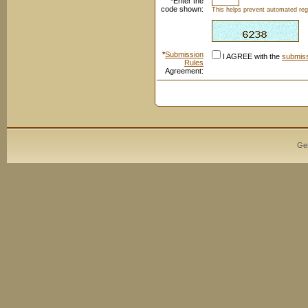
*
Enter the
code shown:
This helps prevent automated regi
*
Submission
I AGREE with the
submiss
Rules
Agreement:
Ge