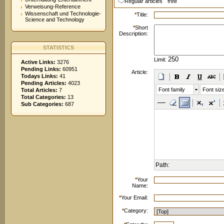
Regular articles
free
Verweisung-Reference
Wissenschaft und Technologie-
*
Title:
Science and Technology
*
Short
Description:
STATISTICS
Limit:
Active Links:
3276
Pending Links:
60951
Article:
Todays Links:
41
Pending Articles:
4023
Font family
Font siz
Total Articles:
7
Total Categories:
13
Sub Categories:
687
Path:
*
Your
Name:
*
Your Email:
*
Category: