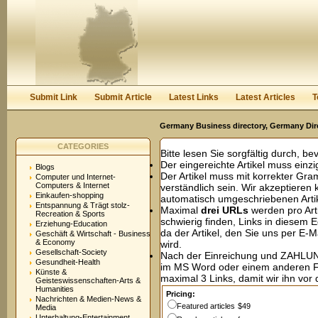
User:
Password:
Keep me logged in.
Register
|
I forgot my passwor
Submit Link
Submit Article
Latest Links
Latest Articles
T
Germany Business directory, Germany Dir
CATEGORIES
Bitte lesen Sie sorgfältig durch, be
Der eingereichte Artikel muss einzig
Blogs
Der Artikel muss mit korrekter Gr
Computer und Internet-
Computers & Internet
verständlich sein. Wir akzeptieren
Einkaufen-shopping
automatisch umgeschriebenen Artik
Entspannung & Trägt stolz-
Maximal
drei URLs
werden pro Art
Recreation & Sports
schwierig finden, Links in diesem 
Erziehung-Education
da der Artikel, den Sie uns per E-M
Geschäft & Wirtschaft - Business
& Economy
wird.
Gesellschaft-Society
Nach der Einreichung und ZAHLUNG 
Gesundheit-Health
im MS Word oder einem anderen 
Künste &
maximal 3 Links, damit wir ihn vor 
Geisteswissenschaften-Arts &
Humanities
Pricing:
Nachrichten & Medien-News &
Featured articles
$49
Media
Unterhaltung-Entertainment