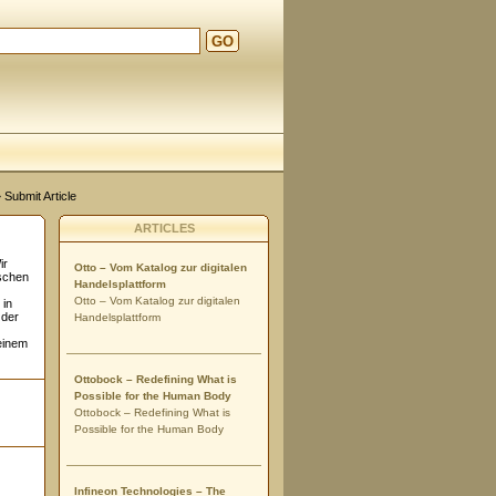
GO
 Submit Article
ARTICLES
ir
Otto – Vom Katalog zur digitalen
nschen
Handelsplattform
Otto – Vom Katalog zur digitalen
 in
 der
Handelsplattform
einem
Ottobock – Redefining What is
Possible for the Human Body
Ottobock – Redefining What is
Possible for the Human Body
Infineon Technologies – The