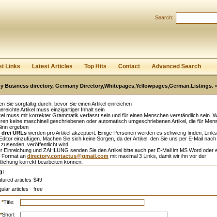
Search:
Register
|
I forgot my password
st Links
Latest Articles
Top Hits
Contact
Advanced Search
 Business directory, Germany Directory,Whitepages,Yellowpages,German.Listings.
»
sen Sie sorgfältig durch, bevor Sie einen Artikel einreichen
ereichte Artikel muss einzigartiger Inhalt sein
kel muss mit korrekter Grammatik verfasst sein und für einen Menschen verständlich sein. W
eren keine maschinell geschriebenen oder automatisch umgeschriebenen Artikel, die für Me
Sinn ergeben
l
drei URLs
werden pro Artikel akzeptiert. Einige Personen werden es schwierig finden, Links
ditor einzufügen. Machen Sie sich keine Sorgen, da der Artikel, den Sie uns per E-Mail nach
zusenden, veröffentlicht wird.
r Einreichung und ZAHLUNG senden Sie den Artikel bitte auch per E-Mail im MS Word oder 
 Format an
directory.contactus@gmail.com
mit maximal 3 Links, damit wir ihn vor der
tlichung korrekt bearbeiten können.
g:
tured articles
$49
ular articles
free
*
Title:
*
Short