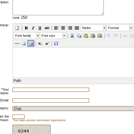
iption:
Limit:
Article:
Styles
Format
Font family
Font size
Path:
*
Your
Name:
 Email:
egory:
ter the
shown:
This helps prevent automated registrations.