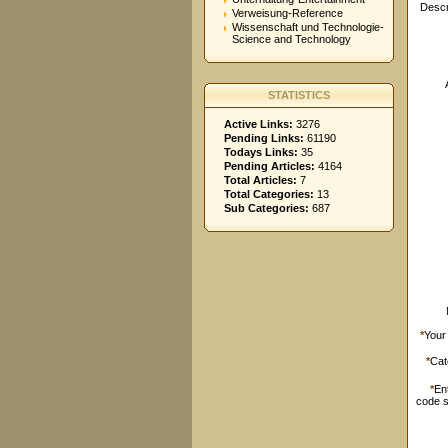
Descr
Verweisung-Reference
Wissenschaft und Technologie-
Science and Technology
STATISTICS
Active Links:
3276
Pending Links:
61190
Todays Links:
35
Pending Articles:
4164
Total Articles:
7
Total Categories:
13
Sub Categories:
687
*
Your
*
Cat
*
En
code 