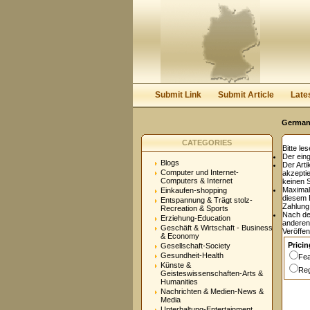
User:
Password:
Keep me logged in.
Submit Link
Submit Article
Late
Germany
CATEGORIES
Bitte le
Der eing
Blogs
Der Arti
Computer und Internet-
akzepti
Computers & Internet
keinen 
Maxima
Einkaufen-shopping
diesem E
Entspannung & Trägt stolz-
Zahlung 
Recreation & Sports
Nach de
Erziehung-Education
anderen
Geschäft & Wirtschaft - Business
Veröffen
& Economy
Pricin
Gesellschaft-Society
Gesundheit-Health
Fea
Künste &
Reg
Geisteswissenschaften-Arts &
Humanities
Nachrichten & Medien-News &
Media
Unterhaltung-Entertainment