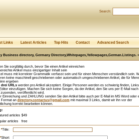
Search:
Register
|
I forgot my password
st Links
Latest Articles
Top Hits
Contact
Advanced Search
 Business directory, Germany Directory,Whitepages,Yellowpages,German.Listings.
»
sen Sie sorgfältig durch, bevor Sie einen Artikel einreichen
ereichte Artikel muss einzigartiger Inhalt sein
kel muss mit korrekter Grammatik verfasst sein und für einen Menschen verständlich sein. W
eren keine maschinell geschriebenen oder automatisch umgeschriebenen Artikel, die für Me
Sinn ergeben
l
drei URLs
werden pro Artikel akzeptiert. Einige Personen werden es schwierig finden, Links
ditor einzufügen. Machen Sie sich keine Sorgen, da der Artikel, den Sie uns per E-Mail nach
zusenden, veröffentlicht wird.
r Einreichung und ZAHLUNG senden Sie den Artikel bitte auch per E-Mail im MS Word oder 
 Format an
directory.contactus@gmail.com
mit maximal 3 Links, damit wir ihn vor der
tlichung korrekt bearbeiten können.
g:
tured articles
$49
ular articles
free
*
Title:
*
Short