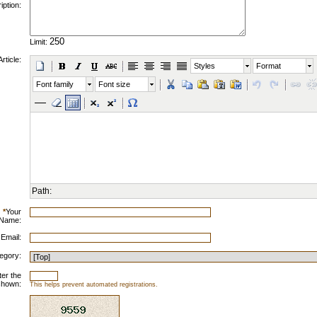
iption:
Limit:
Article:
Styles
Format
Font family
Font size
Path:
*
Your
Name:
 Email:
egory:
ter the
shown:
This helps prevent automated registrations.