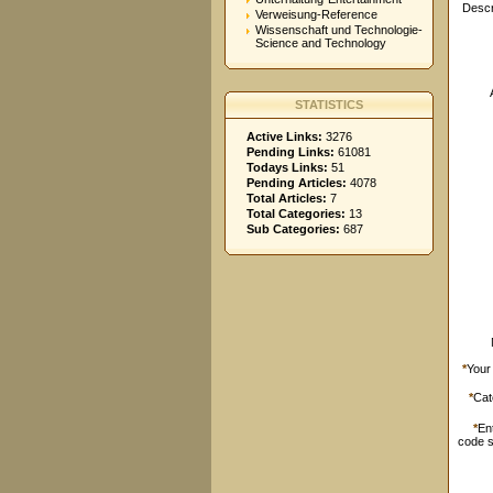
Descr
Verweisung-Reference
Wissenschaft und Technologie-
Science and Technology
STATISTICS
Active Links:
3276
Pending Links:
61081
Todays Links:
51
Pending Articles:
4078
Total Articles:
7
Total Categories:
13
Sub Categories:
687
*
Your
*
Cat
*
En
code 