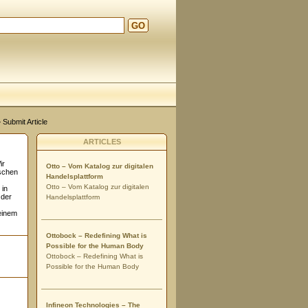
GO
 Submit Article
ARTICLES
ir
Otto – Vom Katalog zur digitalen
nschen
Handelsplattform
Otto – Vom Katalog zur digitalen
 in
 der
Handelsplattform
einem
Ottobock – Redefining What is
Possible for the Human Body
Ottobock – Redefining What is
Possible for the Human Body
Infineon Technologies – The