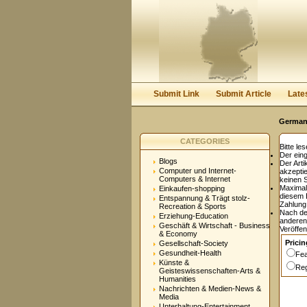
User:
Password:
Keep me logged in.
Submit Link
Submit Article
Late
Germany
CATEGORIES
Bitte le
Der eing
Blogs
Der Arti
Computer und Internet-
akzepti
Computers & Internet
keinen 
Maxima
Einkaufen-shopping
diesem E
Entspannung & Trägt stolz-
Zahlung 
Recreation & Sports
Nach de
Erziehung-Education
anderen
Geschäft & Wirtschaft - Business
Veröffen
& Economy
Pricin
Gesellschaft-Society
Gesundheit-Health
Fea
Künste &
Reg
Geisteswissenschaften-Arts &
Humanities
Nachrichten & Medien-News &
Media
Unterhaltung-Entertainment