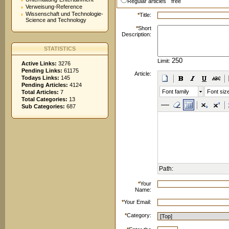
Regular articles
free
Verweisung-Reference
Wissenschaft und Technologie-
*
Title:
Science and Technology
*
Short
Description:
STATISTICS
Limit:
Active Links:
3276
Pending Links:
61175
Article:
Todays Links:
145
Pending Articles:
4124
Font family
Font siz
Total Articles:
7
Total Categories:
13
Sub Categories:
687
Path:
*
Your
Name:
*
Your Email:
*
Category: