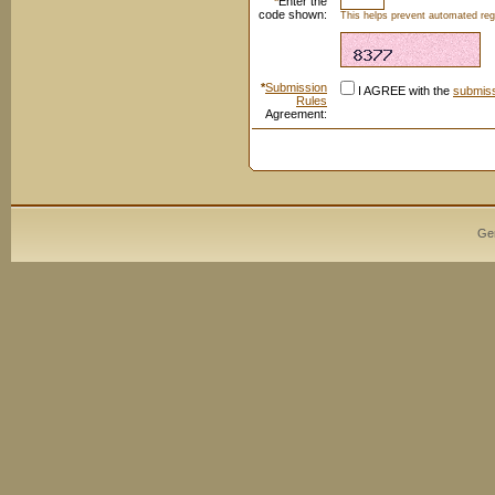
*
Enter the
code shown:
This helps prevent automated regi
*
Submission
I AGREE with the
submiss
Rules
Agreement:
Ge