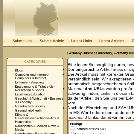
User:
Password:
Keep me logged in.
Register
|
I forgot my passwor
Submit Link
Submit Article
Latest Links
Latest Articles
T
Germany Business directory, Germany Dir
CATEGORIES
Bitte lesen Sie sorgfältig durch, be
Der eingereichte Artikel muss einzig
Blogs
Der Artikel muss mit korrekter Gr
Computer und Internet-
Computers & Internet
verständlich sein. Wir akzeptieren
Einkaufen-shopping
automatisch umgeschriebenen Artik
Entspannung & Trägt stolz-
Maximal
drei URLs
werden pro Art
Recreation & Sports
schwierig finden, Links in diesem 
Erziehung-Education
da der Artikel, den Sie uns per E-M
Geschäft & Wirtschaft - Business
& Economy
wird.
Gesellschaft-Society
Nach der Einreichung und ZAHLUNG 
Gesundheit-Health
im MS Word oder einem anderen 
Künste &
maximal 3 Links, damit wir ihn vor 
Geisteswissenschaften-Arts &
Humanities
Pricing:
Nachrichten & Medien-News &
Featured articles
$49
Media
Unterhaltung-Entertainment