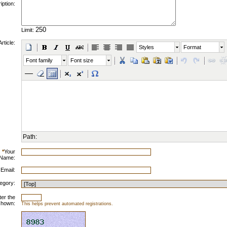
iption:
Limit:
Article:
Styles
Format
Font family
Font size
Path:
*
Your
Name:
 Email:
egory:
ter the
shown:
This helps prevent automated registrations.