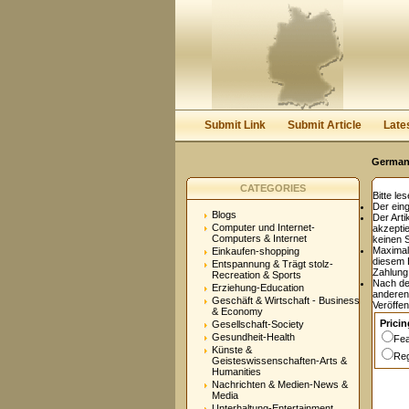
User:
Password:
Keep me logged in.
Submit Link
Submit Article
Late
Germany
CATEGORIES
Bitte le
Der eing
Blogs
Der Arti
Computer und Internet-
akzepti
Computers & Internet
keinen 
Maxima
Einkaufen-shopping
diesem E
Entspannung & Trägt stolz-
Zahlung 
Recreation & Sports
Nach de
Erziehung-Education
anderen
Geschäft & Wirtschaft - Business
Veröffen
& Economy
Pricin
Gesellschaft-Society
Gesundheit-Health
Fea
Künste &
Reg
Geisteswissenschaften-Arts &
Humanities
Nachrichten & Medien-News &
Media
Unterhaltung-Entertainment