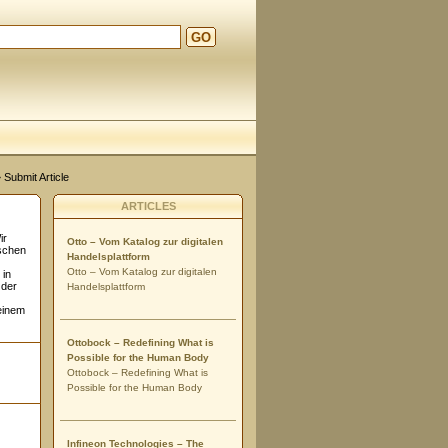
GO
 Submit Article
ARTICLES
ir
Otto – Vom Katalog zur digitalen
nschen
Handelsplattform
Otto – Vom Katalog zur digitalen
 in
 der
Handelsplattform
einem
Ottobock – Redefining What is
Possible for the Human Body
Ottobock – Redefining What is
Possible for the Human Body
Infineon Technologies – The