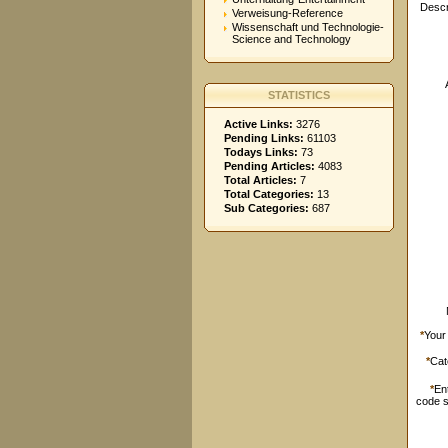
Descr
Verweisung-Reference
Wissenschaft und Technologie-
Science and Technology
STATISTICS
Active Links:
3276
Pending Links:
61103
Todays Links:
73
Pending Articles:
4083
Total Articles:
7
Total Categories:
13
Sub Categories:
687
*
Your
*
Cat
*
En
code 