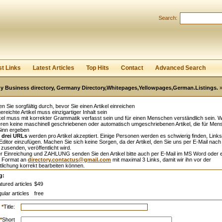
Search:
Register
|
I forgot my password
st Links
Latest Articles
Top Hits
Contact
Advanced Search
 Business directory, Germany Directory,Whitepages,Yellowpages,German.Listings.
»
sen Sie sorgfältig durch, bevor Sie einen Artikel einreichen
ereichte Artikel muss einzigartiger Inhalt sein
kel muss mit korrekter Grammatik verfasst sein und für einen Menschen verständlich sein. W
eren keine maschinell geschriebenen oder automatisch umgeschriebenen Artikel, die für Me
Sinn ergeben
l
drei URLs
werden pro Artikel akzeptiert. Einige Personen werden es schwierig finden, Links
ditor einzufügen. Machen Sie sich keine Sorgen, da der Artikel, den Sie uns per E-Mail nach
zusenden, veröffentlicht wird.
r Einreichung und ZAHLUNG senden Sie den Artikel bitte auch per E-Mail im MS Word oder 
 Format an
directory.contactus@gmail.com
mit maximal 3 Links, damit wir ihn vor der
tlichung korrekt bearbeiten können.
g:
tured articles
$49
ular articles
free
*
Title:
*
Short