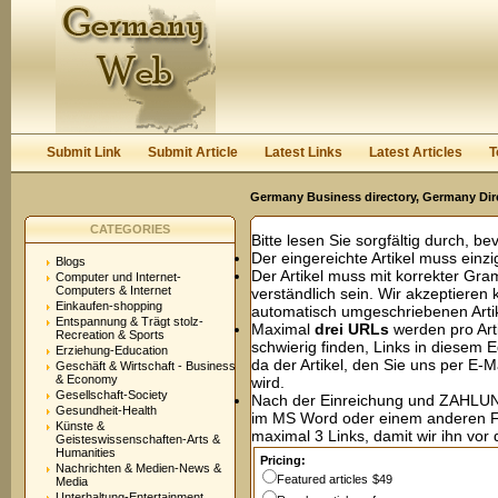
User:
Password:
Keep me logged in.
Register
|
I forgot my passwor
Submit Link
Submit Article
Latest Links
Latest Articles
T
Germany Business directory, Germany Dir
CATEGORIES
Bitte lesen Sie sorgfältig durch, be
Der eingereichte Artikel muss einzig
Blogs
Der Artikel muss mit korrekter Gr
Computer und Internet-
Computers & Internet
verständlich sein. Wir akzeptieren
Einkaufen-shopping
automatisch umgeschriebenen Artik
Entspannung & Trägt stolz-
Maximal
drei URLs
werden pro Art
Recreation & Sports
schwierig finden, Links in diesem 
Erziehung-Education
da der Artikel, den Sie uns per E-M
Geschäft & Wirtschaft - Business
& Economy
wird.
Gesellschaft-Society
Nach der Einreichung und ZAHLUNG 
Gesundheit-Health
im MS Word oder einem anderen 
Künste &
maximal 3 Links, damit wir ihn vor 
Geisteswissenschaften-Arts &
Humanities
Pricing:
Nachrichten & Medien-News &
Featured articles
$49
Media
Unterhaltung-Entertainment