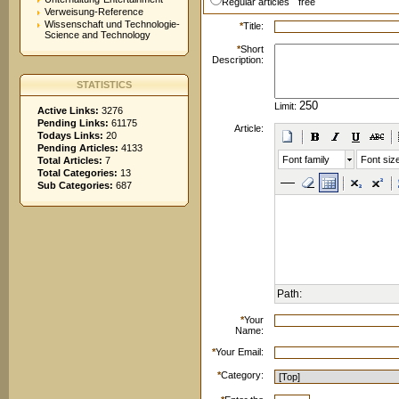
Regular articles
free
Verweisung-Reference
Wissenschaft und Technologie-
*
Title:
Science and Technology
*
Short
Description:
STATISTICS
Limit:
Active Links:
3276
Pending Links:
61175
Article:
Todays Links:
20
Pending Articles:
4133
Font family
Font siz
Total Articles:
7
Total Categories:
13
Sub Categories:
687
Path:
*
Your
Name:
*
Your Email:
*
Category: