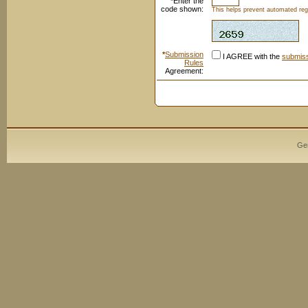
*
Enter the
code shown:
This helps prevent automated regi
*
Submission
I AGREE with the
submiss
Rules
Agreement:
Ge