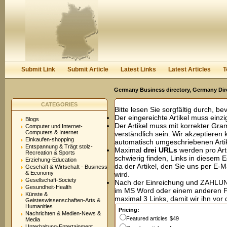
User:
Password:
Keep me logged in.
Register
|
I forgot my passwor
Submit Link
Submit Article
Latest Links
Latest Articles
T
Germany Business directory, Germany Dir
CATEGORIES
Bitte lesen Sie sorgfältig durch, be
Der eingereichte Artikel muss einzig
Blogs
Der Artikel muss mit korrekter Gr
Computer und Internet-
Computers & Internet
verständlich sein. Wir akzeptieren
Einkaufen-shopping
automatisch umgeschriebenen Artik
Entspannung & Trägt stolz-
Maximal
drei URLs
werden pro Art
Recreation & Sports
schwierig finden, Links in diesem 
Erziehung-Education
da der Artikel, den Sie uns per E-M
Geschäft & Wirtschaft - Business
& Economy
wird.
Gesellschaft-Society
Nach der Einreichung und ZAHLUNG 
Gesundheit-Health
im MS Word oder einem anderen 
Künste &
maximal 3 Links, damit wir ihn vor 
Geisteswissenschaften-Arts &
Humanities
Pricing:
Nachrichten & Medien-News &
Featured articles
$49
Media
Unterhaltung-Entertainment