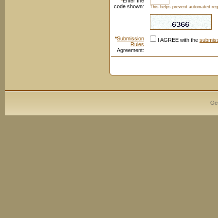
*
Enter the
code shown:
This helps prevent automated regi
*
Submission
I AGREE with the
submiss
Rules
Agreement:
Ge