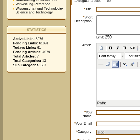
Regular articles
free
Verweisung-Reference
Wissenschaft und Technologie-
*
Title:
Science and Technology
*
Short
Description:
STATISTICS
Limit:
Active Links:
3276
Pending Links:
61091
Article:
Todays Links:
61
Pending Articles:
4079
Font family
Font siz
Total Articles:
7
Total Categories:
13
Sub Categories:
687
Path:
*
Your
Name:
*
Your Email:
*
Category: