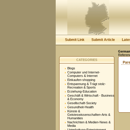
Submit Link
Submit Article
Late
Germany
Referen
CATEGORIES
Par
Blogs
Computer und Internet-
Computers & Internet
Einkaufen-shopping
Entspannung & Trägt stolz-
Recreation & Sports
Erziehung-Education
Geschäft & Wirtschaft - Business
& Economy
Gesellschaft-Society
Gesundheit-Health
Künste &
Geisteswissenschaften-Arts &
Humanities
Nachrichten & Medien-News &
Media
Unterhaltung-Entertainment