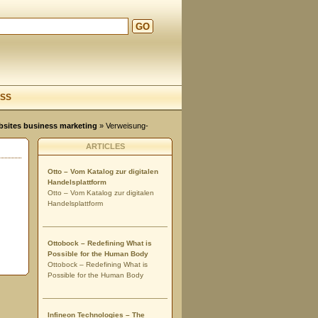
GO
d
SS
ebsites business marketing
»
Verweisung-
ARTICLES
Otto – Vom Katalog zur digitalen
Handelsplattform
Otto – Vom Katalog zur digitalen
Handelsplattform
Ottobock – Redefining What is
Possible for the Human Body
Ottobock – Redefining What is
Possible for the Human Body
Infineon Technologies – The