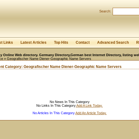
User:
Password:
Search:
Keep me logged in.
Register
|
I forgot my passwor
st Links
Latest Articles
Top Hits
Contact
Advanced Search
R
 Online Web directory. Germany Directory,German best Internet Directory, listing w
ce
» Geografischer Name Diener-Geographic Name Servers
ent Category:
Geografischer Name Diener-Geographic Name Servers
No News In This Category
No Links In This Category
Add A Link Today.
No Articles In This Category
Add An Article Today.