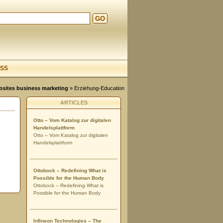
GO
d
SS
ebsites business marketing
»
Erziehung-Education
ARTICLES
Otto – Vom Katalog zur digitalen
Handelsplattform
Otto – Vom Katalog zur digitalen
Handelsplattform
Ottobock – Redefining What is
Possible for the Human Body
Ottobock – Redefining What is
Possible for the Human Body
Infineon Technologies – The