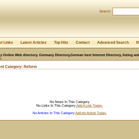
User:
Password:
Search:
Keep me logged in.
Register
|
I forgot my passwor
st Links
Latest Articles
Top Hits
Contact
Advanced Search
R
 Online Web directory. Germany Directory,German best Internet Directory, listing w
m
ent Category:
Reform
No News In This Category
No Links In This Category
Add A Link Today.
No Articles In This Category
Add An Article Today.