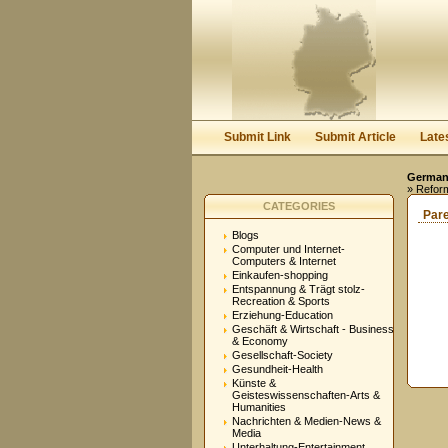
Submit Link
Submit Article
Late
Germany
» Refor
CATEGORIES
Par
Blogs
Computer und Internet-
Computers & Internet
Einkaufen-shopping
Entspannung & Trägt stolz-
Recreation & Sports
Erziehung-Education
Geschäft & Wirtschaft - Business
& Economy
Gesellschaft-Society
Gesundheit-Health
Künste &
Geisteswissenschaften-Arts &
Humanities
Nachrichten & Medien-News &
Media
Unterhaltung-Entertainment